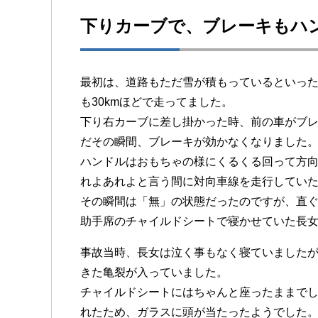
下りカーブで、ブレーキもハ
最初は、道路もただ雪が積もっているといっ
も30kmほどで走ってました。
下り右カーブに差し掛かった時、前の車がブ
だその瞬間、ブレーキが効かなくなりました
ハンドルはおもちゃの様にくるくる回って方
れよあれよと言う間に対向車線を走行してい
その瞬間は「無」の状態だったのですが、直
助手席のチャイルドシートで寝かせていた長
事故当時、長女は泣く事もなく寝ていました
きた亀裂が入っていました。
チャイルドシートにはちゃんと座ったままで
れたため、ガラスに頭が当たったようでした