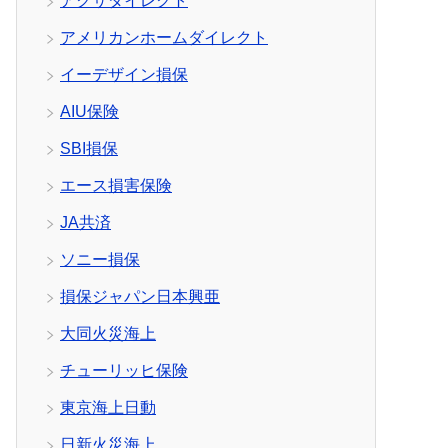
アクサダイレクト
アメリカンホームダイレクト
イーデザイン損保
AIU保険
SBI損保
エース損害保険
JA共済
ソニー損保
損保ジャパン日本興亜
大同火災海上
チューリッヒ保険
東京海上日動
日新火災海上