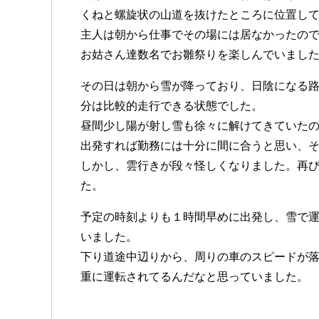
くねと螺旋状の山道を抜けたところに位置し
主人は朝から仕事でその場には居なかったの
お姑さん達数名でお雛祭りを楽しんでいまし
その日は朝から雪が降っており、日陰になる
分は比較的走行できる状態でした。
昼間少し陽が射し雪も徐々に解けてきていたの
出発すれば勤務には十分に間に合うと思い、
しかし、雲行きが段々怪しくなりました。再
た。
予定の時刻よりも１時間早めに出発し、雪で
いました。
下り道途中辺りから、周りの車のスピードが
重に運転されてるんだなと思っていました。