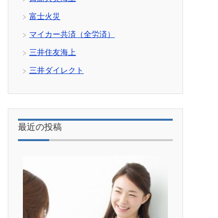
富士火災
マイカー共済（全労済）
三井住友海上
三井ダイレクト
最近の投稿