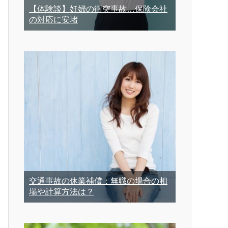
【体験談】妊婦の衝突事故…保険会社
の対応に安堵
交通事故の休業補償：無職の場合の相
場や計算方法は？