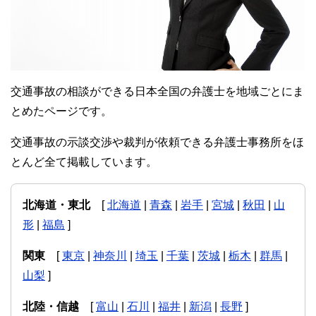
交通事故の相談ができる日本全国の弁護士を地域ごとにま
とめたページです。
交通事故の示談交渉や裁判が依頼できる弁護士事務所をほ
とんど全て掲載しています。
北海道・東北
[
北海道
|
青森
|
岩手
|
宮城
|
秋田
|
山
形
|
福島
]
関東
[
東京
|
神奈川
|
埼玉
|
千葉
|
茨城
|
栃木
|
群馬
|
山梨
]
北陸・信越
[
富山
|
石川
|
福井
|
新潟
|
長野
]