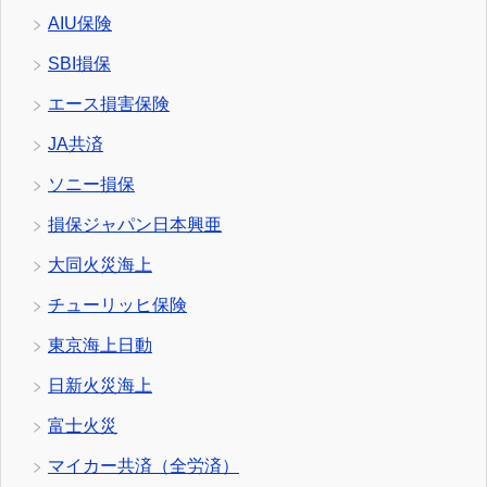
AIU保険
SBI損保
エース損害保険
JA共済
ソニー損保
損保ジャパン日本興亜
大同火災海上
チューリッヒ保険
東京海上日動
日新火災海上
富士火災
マイカー共済（全労済）