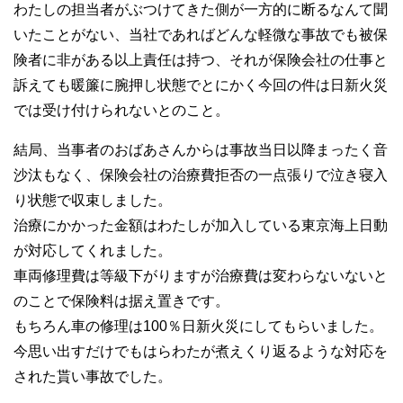
わたしの担当者がぶつけてきた側が一方的に断るなんて聞
いたことがない、当社であればどんな軽微な事故でも被保
険者に非がある以上責任は持つ、それが保険会社の仕事と
訴えても暖簾に腕押し状態でとにかく今回の件は日新火災
では受け付けられないとのこと。
結局、当事者のおばあさんからは事故当日以降まったく音
沙汰もなく、保険会社の治療費拒否の一点張りで泣き寝入
り状態で収束しました。
治療にかかった金額はわたしが加入している東京海上日動
が対応してくれました。
車両修理費は等級下がりますが治療費は変わらないないと
のことで保険料は据え置きです。
もちろん車の修理は100％日新火災にしてもらいました。
今思い出すだけでもはらわたが煮えくり返るような対応を
された貰い事故でした。