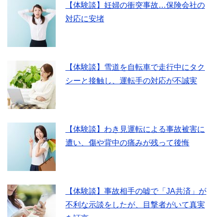
【体験談】妊婦の衝突事故…保険会社の
対応に安堵
【体験談】雪道を自転車で走行中にタク
シーと接触し、運転手の対応が不誠実
【体験談】わき見運転による事故被害に
遭い、傷や背中の痛みが残って後悔
【体験談】事故相手の嘘で「JA共済」が
不利な示談をしたが、目撃者がいて真実