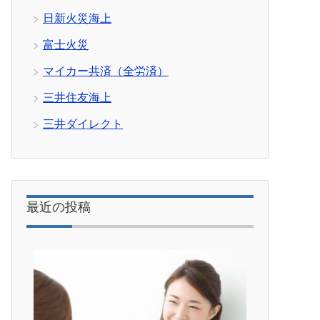
日新火災海上
富士火災
マイカー共済（全労済）
三井住友海上
三井ダイレクト
最近の投稿