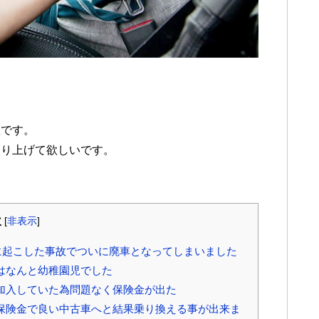
故です。
取り上げて欲しいです。
次
[
非表示
]
に起こした事故でついに廃車となってしまいました
はなんと幼稚園児でした
加入していた為問題なく保険金が出た
保険金で良い中古車へと結果乗り換える事が出来ま