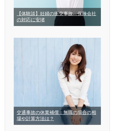
【体験談】妊婦の衝突事故…保険会社
の対応に安堵
交通事故の休業補償：無職の場合の相
場や計算方法は？