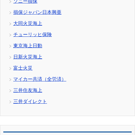
ソニー損保
損保ジャパン日本興亜
大同火災海上
チューリッヒ保険
東京海上日動
日新火災海上
富士火災
マイカー共済（全労済）
三井住友海上
三井ダイレクト