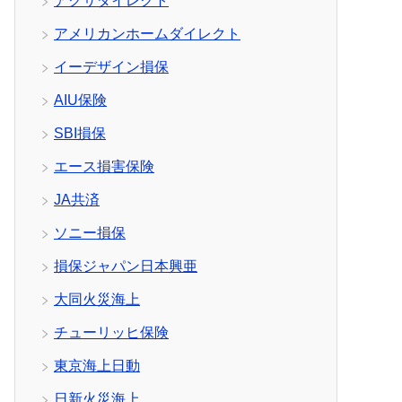
アクサダイレクト
アメリカンホームダイレクト
イーデザイン損保
AIU保険
SBI損保
エース損害保険
JA共済
ソニー損保
損保ジャパン日本興亜
大同火災海上
チューリッヒ保険
東京海上日動
日新火災海上