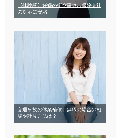
【体験談】妊婦の衝突事故…保険会社
の対応に安堵
交通事故の休業補償：無職の場合の相
場や計算方法は？