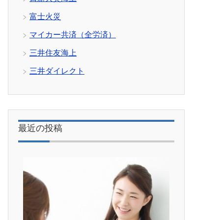
富士火災
マイカー共済（全労済）
三井住友海上
三井ダイレクト
最近の投稿