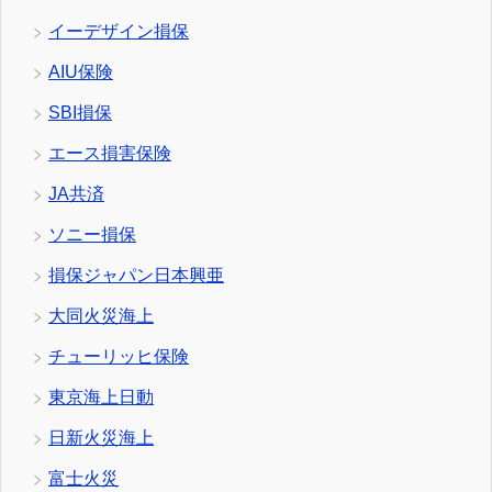
イーデザイン損保
AIU保険
SBI損保
エース損害保険
JA共済
ソニー損保
損保ジャパン日本興亜
大同火災海上
チューリッヒ保険
東京海上日動
日新火災海上
富士火災