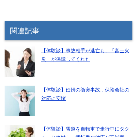
関連記事
【体験談】事故相手が逃亡も、「富士火
災」が保障してくれた
【体験談】妊婦の衝突事故…保険会社の
対応に安堵
【体験談】雪道を自転車で走行中にタク