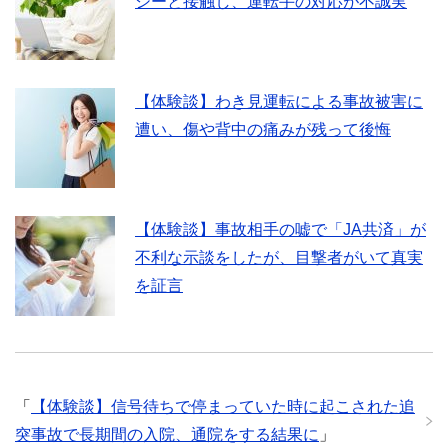
シーと接触し、運転手の対応が不誠実
【体験談】わき見運転による事故被害に
遭い、傷や背中の痛みが残って後悔
【体験談】事故相手の嘘で「JA共済」が
不利な示談をしたが、目撃者がいて真実
を証言
「
【体験談】信号待ちで停まっていた時に起こされた追
突事故で長期間の入院、通院をする結果に
」