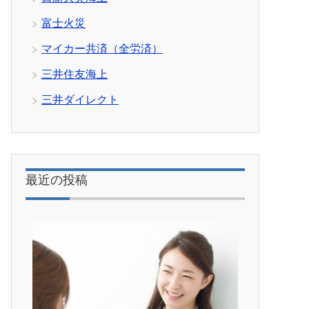
富士火災
マイカー共済（全労済）
三井住友海上
三井ダイレクト
最近の投稿