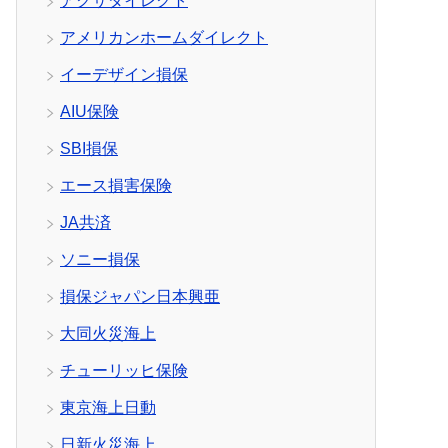
アクサダイレクト
アメリカンホームダイレクト
イーデザイン損保
AIU保険
SBI損保
エース損害保険
JA共済
ソニー損保
損保ジャパン日本興亜
大同火災海上
チューリッヒ保険
東京海上日動
日新火災海上