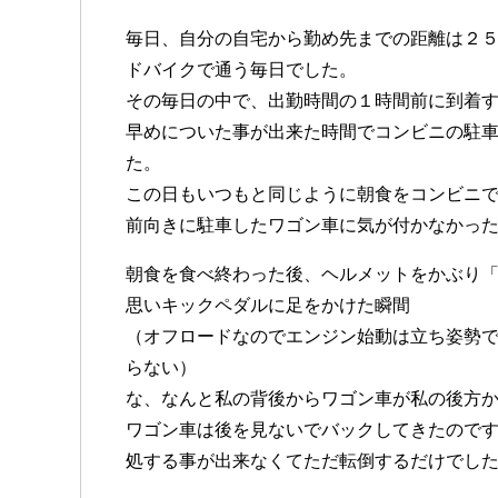
毎日、自分の自宅から勤め先までの距離は２
ドバイクで通う毎日でした。
その毎日の中で、出勤時間の１時間前に到着
早めについた事が出来た時間でコンビニの駐
た。
この日もいつもと同じように朝食をコンビニ
前向きに駐車したワゴン車に気が付かなかっ
朝食を食べ終わった後、ヘルメットをかぶり
思いキックペダルに足をかけた瞬間
（オフロードなのでエンジン始動は立ち姿勢
らない）
な、なんと私の背後からワゴン車が私の後方
ワゴン車は後を見ないでバックしてきたので
処する事が出来なくてただ転倒するだけでし