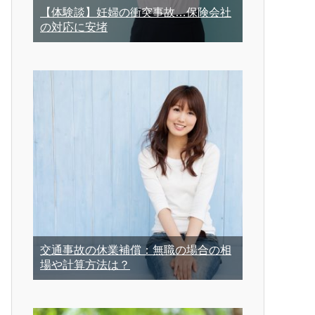
【体験談】妊婦の衝突事故…保険会社
の対応に安堵
交通事故の休業補償：無職の場合の相
場や計算方法は？