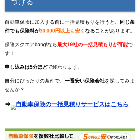
つける
自動車保険に加入する前に一括見積もりを行うと、
同じ条
件でも保険料が
30,000円以上も安く
なる
ことがあります。
保険スクエアbang!なら
最大19社の一括見積もりが可能
で
す！
申し込みは5分ほど
で終わります。
自分にぴったりの条件で、
一番安い保険会社
を探してみま
せんか？
⇒
自動車保険の一括見積りサービスはこちら