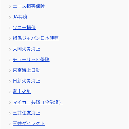
エース損害保険
JA共済
ソニー損保
損保ジャパン日本興亜
大同火災海上
チューリッヒ保険
東京海上日動
日新火災海上
富士火災
マイカー共済（全労済）
三井住友海上
三井ダイレクト