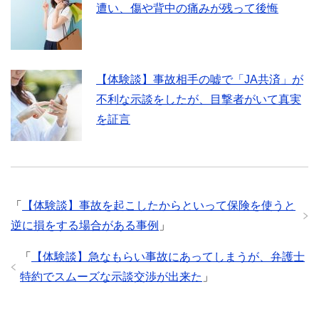
遭い、傷や背中の痛みが残って後悔
【体験談】事故相手の嘘で「JA共済」が
不利な示談をしたが、目撃者がいて真実
を証言
「
【体験談】事故を起こしたからといって保険を使うと
逆に損をする場合がある事例
」
「
【体験談】急なもらい事故にあってしまうが、弁護士
特約でスムーズな示談交渉が出来た
」