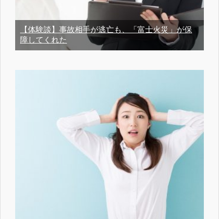
【体験談】事故相手が逃亡も、「富士火災」が保
障してくれた