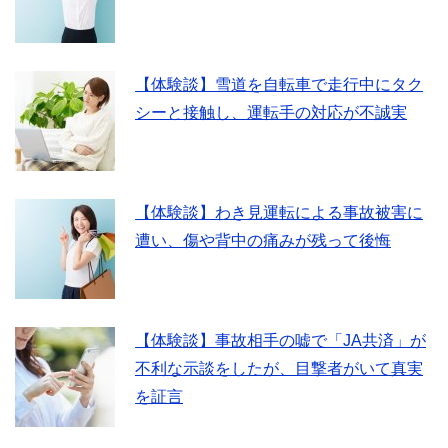
【体験談】雪道を自転車で走行中にタク
シーと接触し、運転手の対応が不誠実
【体験談】わき見運転による事故被害に
遭い、傷や背中の痛みが残って後悔
【体験談】事故相手の嘘で「JA共済」が
不利な示談をしたが、目撃者がいて真実
を証言