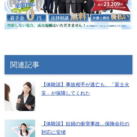
関連記事
【体験談】事故相手が逃亡も、「富士火
災」が保障してくれた
【体験談】妊婦の衝突事故…保険会社の
対応に安堵