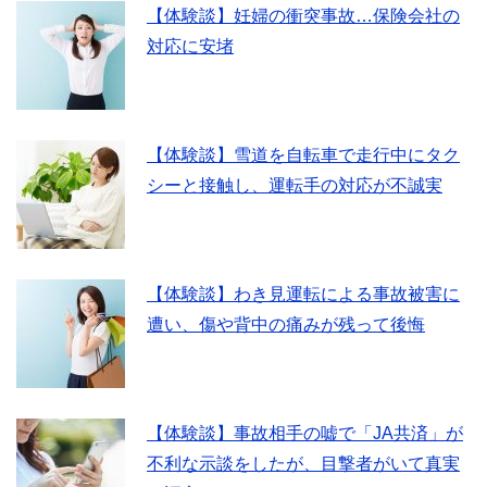
【体験談】妊婦の衝突事故…保険会社の
対応に安堵
【体験談】雪道を自転車で走行中にタク
シーと接触し、運転手の対応が不誠実
【体験談】わき見運転による事故被害に
遭い、傷や背中の痛みが残って後悔
【体験談】事故相手の嘘で「JA共済」が
不利な示談をしたが、目撃者がいて真実