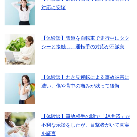
対応に安堵
【体験談】雪道を自転車で走行中にタク
シーと接触し、運転手の対応が不誠実
【体験談】わき見運転による事故被害に
遭い、傷や背中の痛みが残って後悔
【体験談】事故相手の嘘で「JA共済」が
不利な示談をしたが、目撃者がいて真実
を証言