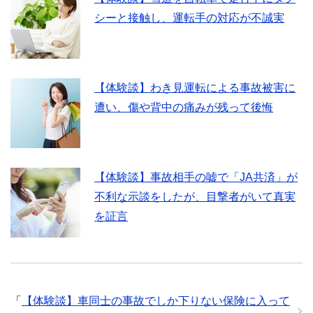
シーと接触し、運転手の対応が不誠実
【体験談】わき見運転による事故被害に
遭い、傷や背中の痛みが残って後悔
【体験談】事故相手の嘘で「JA共済」が
不利な示談をしたが、目撃者がいて真実
を証言
「
【体験談】車同士の事故でしか下りない保険に入って