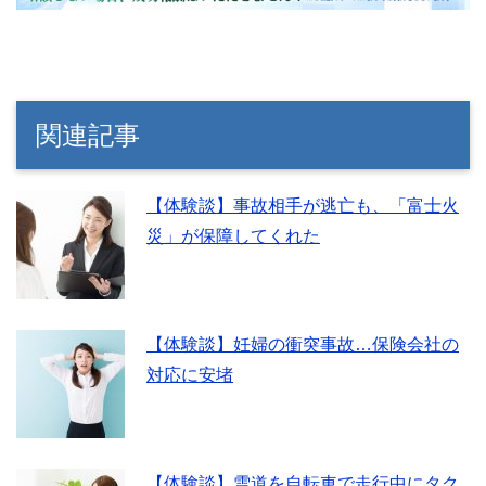
関連記事
【体験談】事故相手が逃亡も、「富士火
災」が保障してくれた
【体験談】妊婦の衝突事故…保険会社の
対応に安堵
【体験談】雪道を自転車で走行中にタク