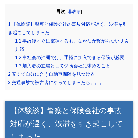
目次
[
非表示
]
1
【体験談】警察と保険会社の事故対応が遅く、渋滞を引
き起こしてしまった
1.1
事故後すぐに電話するも、なかなか繋がらないＪＡ
共済
1.2
車社会の沖縄では、手軽に加入できる保険が必要
1.3
加入者の立場として保険会社に求めること
2
安くて自分に合う自動車保険を見つける
3
交通事故で被害者になってしまったら。。。
【体験談】警察と保険会社の事故
対応が遅く、渋滞を引き起こして
しまった