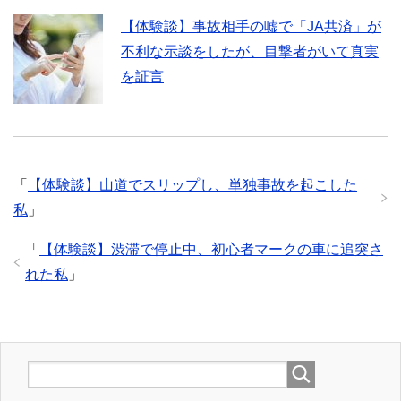
【体験談】事故相手の嘘で「JA共済」が
不利な示談をしたが、目撃者がいて真実
を証言
「
【体験談】山道でスリップし、単独事故を起こした
私
」
「
【体験談】渋滞で停止中、初心者マークの車に追突さ
れた私
」