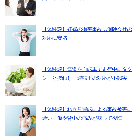
【体験談】妊婦の衝突事故…保険会社の
対応に安堵
【体験談】雪道を自転車で走行中にタク
シーと接触し、運転手の対応が不誠実
【体験談】わき見運転による事故被害に
遭い、傷や背中の痛みが残って後悔