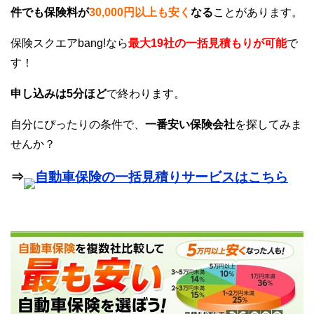
件でも保険料が
30,000円以上も安く
なる
ことがあります。
保険スクエアbang!なら
最大19社の一括見積もりが可能
で
す！
申し込みは5分ほど
で終わります。
自分にぴったりの条件で、
一番安い保険会社
を探してみま
せんか？
⇒
自動車保険の一括見積りサービスはこちら