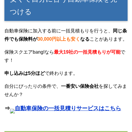
つける
自動車保険に加入する前に一括見積もりを行うと、
同じ条
件でも保険料が
30,000円以上も安く
なる
ことがあります。
保険スクエアbang!なら
最大19社の一括見積もりが可能
で
す！
申し込みは5分ほど
で終わります。
自分にぴったりの条件で、
一番安い保険会社
を探してみま
せんか？
⇒
自動車保険の一括見積りサービスはこちら