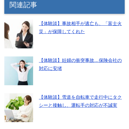
関連記事
【体験談】事故相手が逃亡も、「富士火
災」が保障してくれた
【体験談】妊婦の衝突事故…保険会社の
対応に安堵
【体験談】雪道を自転車で走行中にタク
シーと接触し、運転手の対応が不誠実