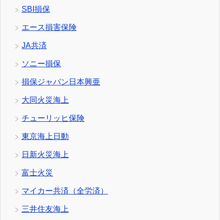
SBI損保
エース損害保険
JA共済
ソニー損保
損保ジャパン日本興亜
大同火災海上
チューリッヒ保険
東京海上日動
日新火災海上
富士火災
マイカー共済（全労済）
三井住友海上