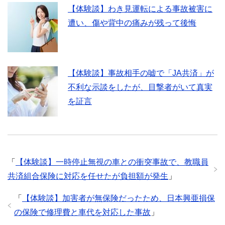
【体験談】わき見運転による事故被害に
遭い、傷や背中の痛みが残って後悔
【体験談】事故相手の嘘で「JA共済」が
不利な示談をしたが、目撃者がいて真実
を証言
「
【体験談】一時停止無視の車との衝突事故で、教職員
共済組合保険に対応を任せたが負担額が発生
」
「
【体験談】加害者が無保険だったため、日本興亜損保
の保険で修理費と車代を対応した事故
」