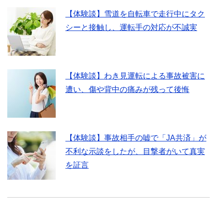
【体験談】雪道を自転車で走行中にタク
シーと接触し、運転手の対応が不誠実
【体験談】わき見運転による事故被害に
遭い、傷や背中の痛みが残って後悔
【体験談】事故相手の嘘で「JA共済」が
不利な示談をしたが、目撃者がいて真実
を証言