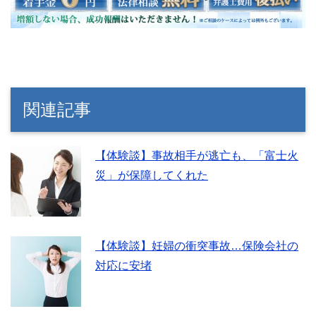
関連記事
【体験談】事故相手が逃亡も、「富士火
災」が保障してくれた
【体験談】妊婦の衝突事故…保険会社の
対応に安堵