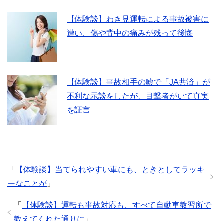
【体験談】わき見運転による事故被害に
遭い、傷や背中の痛みが残って後悔
【体験談】事故相手の嘘で「JA共済」が
不利な示談をしたが、目撃者がいて真実
を証言
「
【体験談】当てられやすい車にも、ときとしてラッキ
ーなことが
」
「
【体験談】運転も事故対応も、すべて自動車教習所で
教えてくれた通りに
」