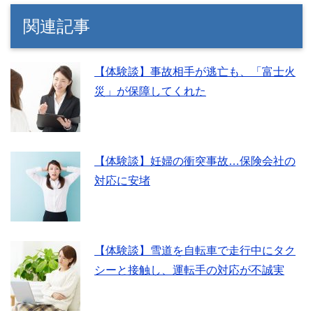
関連記事
【体験談】事故相手が逃亡も、「富士火
災」が保障してくれた
【体験談】妊婦の衝突事故…保険会社の
対応に安堵
【体験談】雪道を自転車で走行中にタク
シーと接触し、運転手の対応が不誠実