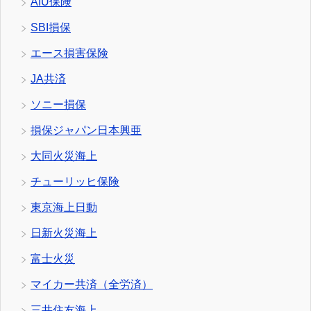
AIU保険
SBI損保
エース損害保険
JA共済
ソニー損保
損保ジャパン日本興亜
大同火災海上
チューリッヒ保険
東京海上日動
日新火災海上
富士火災
マイカー共済（全労済）
三井住友海上