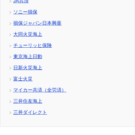
JA共済
ソニー損保
損保ジャパン日本興亜
大同火災海上
チューリッヒ保険
東京海上日動
日新火災海上
富士火災
マイカー共済（全労済）
三井住友海上
三井ダイレクト