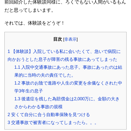
前回紹介した体験談同様に、ろくでもない人間がいるもん
だと思ってしまいます。
それでは、体験談をどうぞ！
目次
[
非表示
]
1
【体験談】入院している私に会いたくて、急いで病院に
向かおうとした息子が障害の残る事故にあってしまった
1.1
入院中交通事故にあった息子。事故にあったのは結
果的に当時の夫の責任でした。
1.2
事故のお陰で進路や人生の変更を余儀なくされた中
学3年生の息子
1.3
後遺症を残した為賠償金は2,000万に。金額の大き
さからわかる事故の規模
2
安くて自分に合う自動車保険を見つける
3
交通事故で被害者になってしまったら。。。