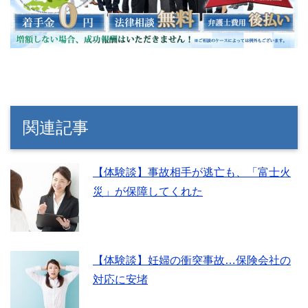
関連記事
【体験談】事故相手が逃亡も、「富士火
災」が保障してくれた
【体験談】妊婦の衝突事故…保険会社の
対応に安堵