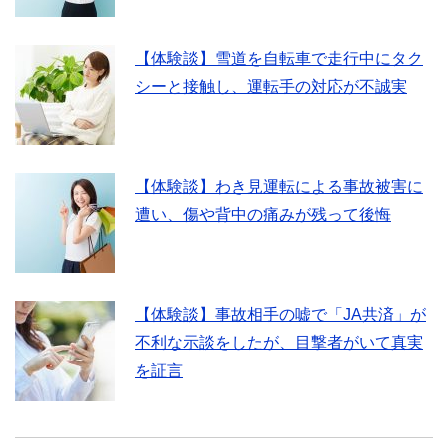
【体験談】雪道を自転車で走行中にタク
シーと接触し、運転手の対応が不誠実
【体験談】わき見運転による事故被害に
遭い、傷や背中の痛みが残って後悔
【体験談】事故相手の嘘で「JA共済」が
不利な示談をしたが、目撃者がいて真実
を証言