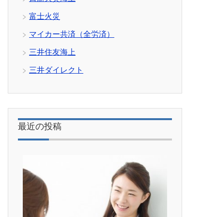
富士火災
マイカー共済（全労済）
三井住友海上
三井ダイレクト
最近の投稿