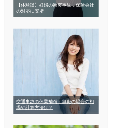
【体験談】妊婦の衝突事故…保険会社
の対応に安堵
交通事故の休業補償：無職の場合の相
場や計算方法は？