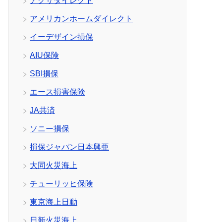
アクサダイレクト
アメリカンホームダイレクト
イーデザイン損保
AIU保険
SBI損保
エース損害保険
JA共済
ソニー損保
損保ジャパン日本興亜
大同火災海上
チューリッヒ保険
東京海上日動
日新火災海上