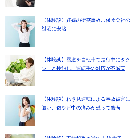
【体験談】妊婦の衝突事故…保険会社の
対応に安堵
【体験談】雪道を自転車で走行中にタク
シーと接触し、運転手の対応が不誠実
【体験談】わき見運転による事故被害に
遭い、傷や背中の痛みが残って後悔