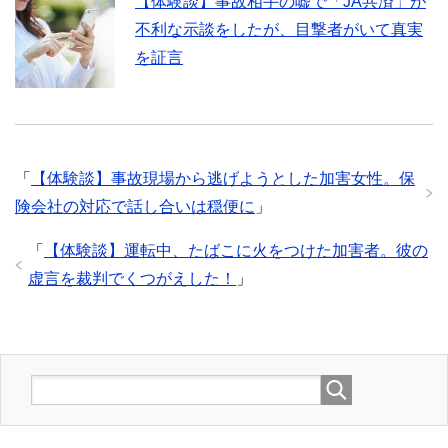
【体験談】事故相手の嘘で「JA共済」が
不利な示談をしたが、目撃者がいて真実
を証言
「
【体験談】事故現場から逃げようとした加害女性。保
険会社の対応で話し合いは穏便に
」
「
【体験談】運転中、たばこに火をつけた加害者。彼の
虚言を裁判でくつがえした！
」