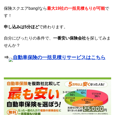
保険スクエアbang!なら
最大19社の一括見積もりが可能
で
す！
申し込みは5分ほど
で終わります。
自分にぴったりの条件で、
一番安い保険会社
を探してみま
せんか？
⇒
自動車保険の一括見積りサービスはこちら