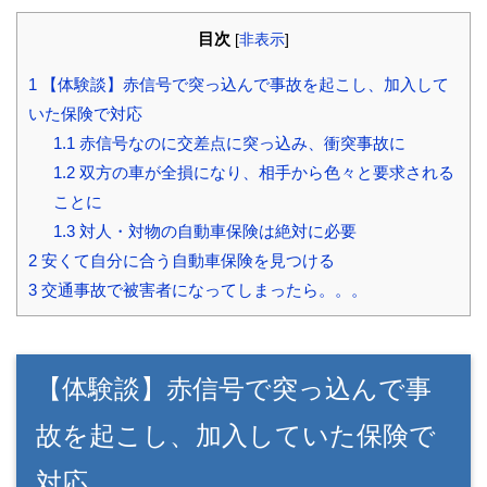
目次
[
非表示
]
1
【体験談】赤信号で突っ込んで事故を起こし、加入して
いた保険で対応
1.1
赤信号なのに交差点に突っ込み、衝突事故に
1.2
双方の車が全損になり、相手から色々と要求される
ことに
1.3
対人・対物の自動車保険は絶対に必要
2
安くて自分に合う自動車保険を見つける
3
交通事故で被害者になってしまったら。。。
【体験談】赤信号で突っ込んで事
故を起こし、加入していた保険で
対応