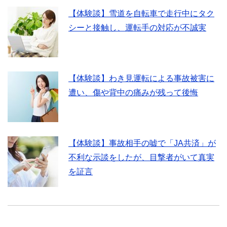
【体験談】雪道を自転車で走行中にタク
シーと接触し、運転手の対応が不誠実
【体験談】わき見運転による事故被害に
遭い、傷や背中の痛みが残って後悔
【体験談】事故相手の嘘で「JA共済」が
不利な示談をしたが、目撃者がいて真実
を証言