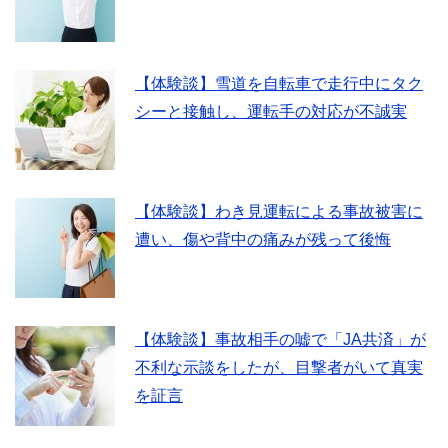
【体験談】雪道を自転車で走行中にタク
シーと接触し、運転手の対応が不誠実
【体験談】わき見運転による事故被害に
遭い、傷や背中の痛みが残って後悔
【体験談】事故相手の嘘で「JA共済」が
不利な示談をしたが、目撃者がいて真実
を証言