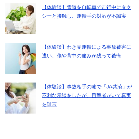
【体験談】雪道を自転車で走行中にタク
シーと接触し、運転手の対応が不誠実
【体験談】わき見運転による事故被害に
遭い、傷や背中の痛みが残って後悔
【体験談】事故相手の嘘で「JA共済」が
不利な示談をしたが、目撃者がいて真実
を証言