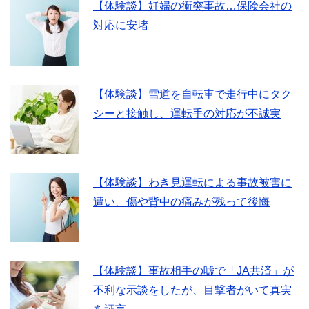
【体験談】妊婦の衝突事故…保険会社の
対応に安堵
【体験談】雪道を自転車で走行中にタク
シーと接触し、運転手の対応が不誠実
【体験談】わき見運転による事故被害に
遭い、傷や背中の痛みが残って後悔
【体験談】事故相手の嘘で「JA共済」が
不利な示談をしたが、目撃者がいて真実