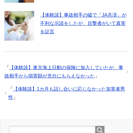
【体験談】事故相手の嘘で「JA共済」が
不利な示談をしたが、目撃者がいて真実
を証言
「
【体験談】東京海上日動の保険に加入していたが、事
故相手から損害額が充分にもらえなかった
」
「
【体験談】1カ月も話し合いに応じなかった加害者男
性
」