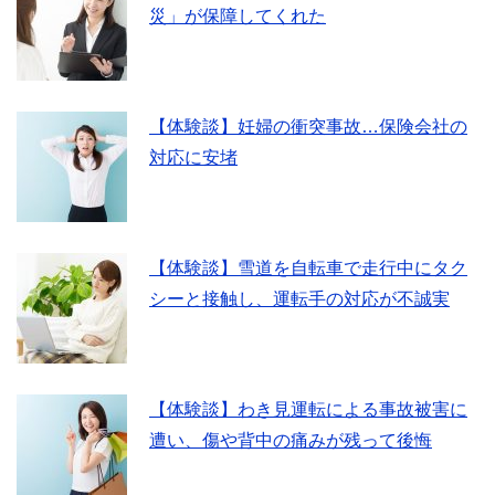
災」が保障してくれた
【体験談】妊婦の衝突事故…保険会社の
対応に安堵
【体験談】雪道を自転車で走行中にタク
シーと接触し、運転手の対応が不誠実
【体験談】わき見運転による事故被害に
遭い、傷や背中の痛みが残って後悔