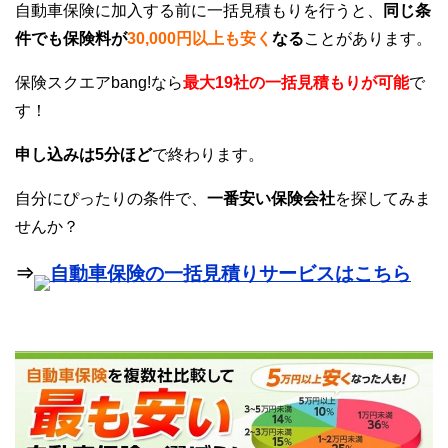
自動車保険に加入する前に一括見積もりを行うと、
同じ条
件でも保険料が
30,000円以上も安く
なる
ことがあります。
保険スクエアbang!なら
最大19社の一括見積もりが可能
で
す！
申し込みは5分ほど
で終わります。
自分にぴったりの条件で、
一番安い保険会社
を探してみま
せんか？
⇒
自動車保険の一括見積りサービスはこちら