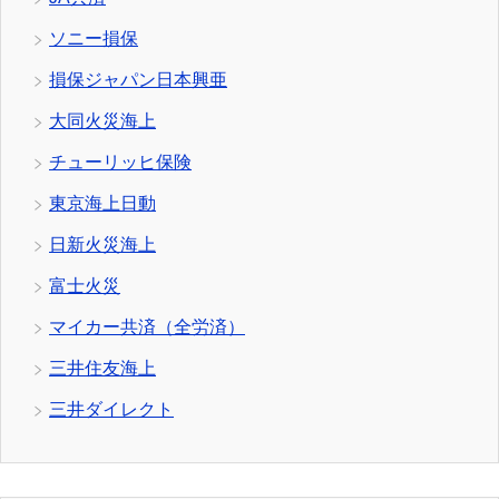
ソニー損保
損保ジャパン日本興亜
大同火災海上
チューリッヒ保険
東京海上日動
日新火災海上
富士火災
マイカー共済（全労済）
三井住友海上
三井ダイレクト