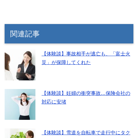
関連記事
【体験談】事故相手が逃亡も、「富士火
災」が保障してくれた
【体験談】妊婦の衝突事故…保険会社の
対応に安堵
【体験談】雪道を自転車で走行中にタク