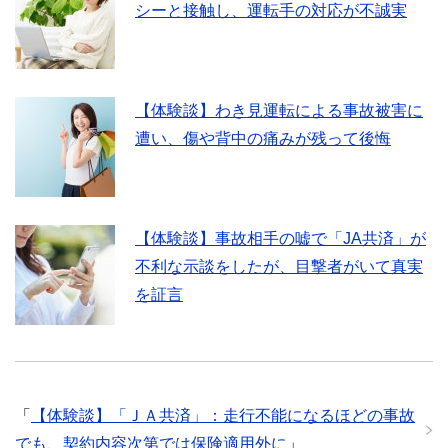
シーと接触し、運転手の対応が不誠実
【体験談】わき見運転による事故被害に
遭い、傷や背中の痛みが残って後悔
【体験談】事故相手の嘘で「JA共済」が
不利な示談をしたが、目撃者がいて真実
を証言
「
【体験談】「ＪＡ共済」：走行不能になるほどの事故
でも、契約内容次第では保険適用外に
」