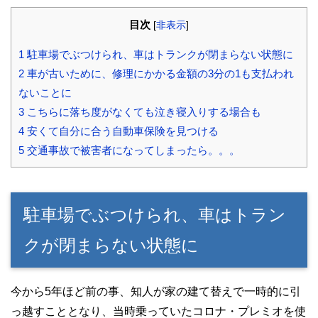
目次
[
非表示
]
1
駐車場でぶつけられ、車はトランクが閉まらない状態に
2
車が古いために、修理にかかる金額の3分の1も支払われ
ないことに
3
こちらに落ち度がなくても泣き寝入りする場合も
4
安くて自分に合う自動車保険を見つける
5
交通事故で被害者になってしまったら。。。
駐車場でぶつけられ、車はトラン
クが閉まらない状態に
今から5年ほど前の事、知人が家の建て替えで一時的に引
っ越すこととなり、当時乗っていたコロナ・プレミオを使