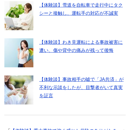
【体験談】雪道を自転車で走行中にタク
シーと接触し、運転手の対応が不誠実
【体験談】わき見運転による事故被害に
遭い、傷や背中の痛みが残って後悔
【体験談】事故相手の嘘で「JA共済」が
不利な示談をしたが、目撃者がいて真実
を証言