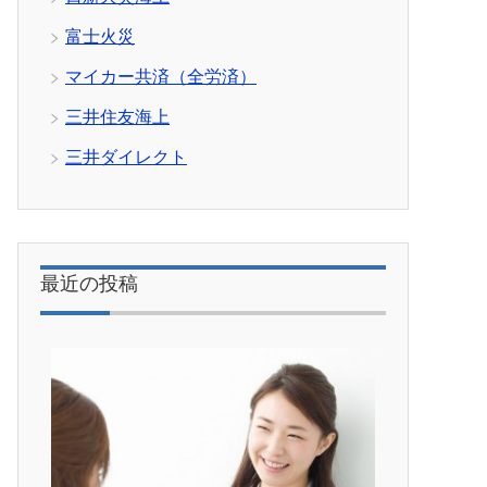
富士火災
マイカー共済（全労済）
三井住友海上
三井ダイレクト
最近の投稿