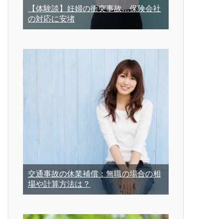
【体験談】妊婦の衝突事故…保険会社
の対応に安堵
交通事故の休業補償：無職の場合の相
場や計算方法は？