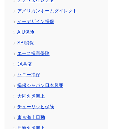
アクサダイレクト
アメリカンホームダイレクト
イーデザイン損保
AIU保険
SBI損保
エース損害保険
JA共済
ソニー損保
損保ジャパン日本興亜
大同火災海上
チューリッヒ保険
東京海上日動
日新火災海上