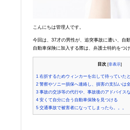
こんにちは管理人です。
今回は、37才の男性が、追突事故に遭い、自
自動車保険に加入する際は、弁護士特約をつ
目次
[
非表示
]
1
右折するためウィンカーを出して待っていた
2
警察やソニー損保へ連絡し、損害の支払いは
3
事故の交渉等の代行や、事故後のアドバイス
4
安くて自分に合う自動車保険を見つける
5
交通事故で被害者になってしまったら。。。