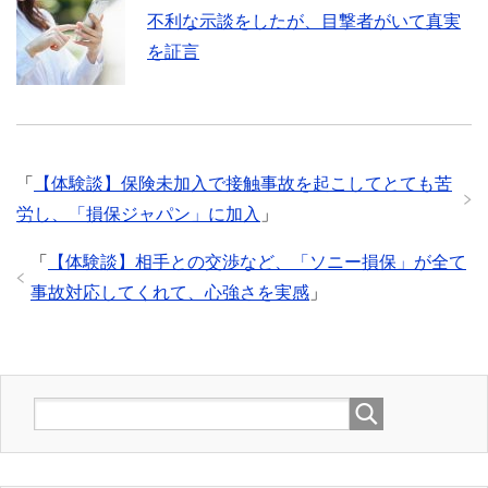
不利な示談をしたが、目撃者がいて真実
を証言
「
【体験談】保険未加入で接触事故を起こしてとても苦
労し、「損保ジャパン」に加入
」
「
【体験談】相手との交渉など、「ソニー損保」が全て
事故対応してくれて、心強さを実感
」