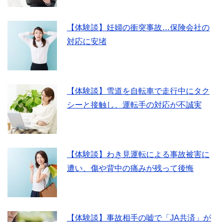
【体験談】妊婦の衝突事故…保険会社の
対応に安堵
【体験談】雪道を自転車で走行中にタク
シーと接触し、運転手の対応が不誠実
【体験談】わき見運転による事故被害に
遭い、傷や背中の痛みが残って後悔
【体験談】事故相手の嘘で「JA共済」が