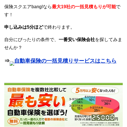
保険スクエアbang!なら
最大19社の一括見積もりが可能
で
す！
申し込みは5分ほど
で終わります。
自分にぴったりの条件で、
一番安い保険会社
を探してみま
せんか？
⇒
自動車保険の一括見積りサービスはこちら