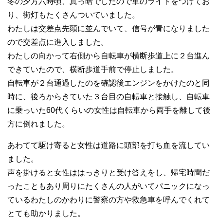
冬の夕方六時頃、真っ暗でしたので車のライトをつけてお
り、街灯もたくさんついていました。
わたしは交差点先頭に並んでいて、信号が青になりました
ので交差点に進入しました。
わたしの向かって右側から自転車が横断歩道上に２台進ん
できていたので、横断歩道手前で停止しました。
自転車が２台通過したのを確認後エンジンをかけたのと同
時に、後ろからきていた３台目の自転車と接触し、自転車
に乗っいた60代くらいの女性は自転車から両手を離して後
方に倒れました。
あわてて駆け寄ると女性は道路に頭部を打ち血を流してい
ました。
声を掛けると女性ははっきりと受け答えをし、帰宅時間だ
ったこともあり周りにたくさんの人がいてパニックになっ
ているわたしのかわりに警察の方や救急車を呼んでくれて
とても助かりました。