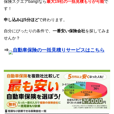
保険スクエアbang!なら
最大19社の一括見積もりが可能
で
す！
申し込みは5分ほど
で終わります。
自分にぴったりの条件で、
一番安い保険会社
を探してみま
せんか？
⇒
自動車保険の一括見積りサービスはこちら