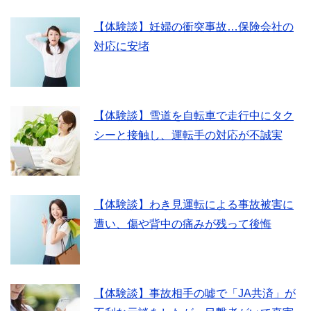
【体験談】妊婦の衝突事故…保険会社の
対応に安堵
【体験談】雪道を自転車で走行中にタク
シーと接触し、運転手の対応が不誠実
【体験談】わき見運転による事故被害に
遭い、傷や背中の痛みが残って後悔
【体験談】事故相手の嘘で「JA共済」が