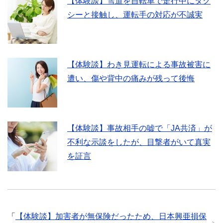
【体験談】雪道を自転車で走行中にタク
シーと接触し、運転手の対応が不誠実
【体験談】わき見運転による事故被害に
遭い、傷や背中の痛みが残って後悔
【体験談】事故相手の嘘で「JA共済」が
不利な示談をしたが、目撃者がいて真実
を証言
「
【体験談】加害者が無保険だったため、日本興亜損保