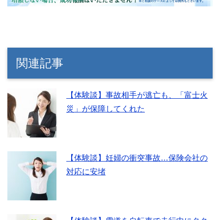
関連記事
【体験談】事故相手が逃亡も、「富士火
災」が保障してくれた
【体験談】妊婦の衝突事故…保険会社の
対応に安堵