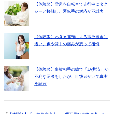
【体験談】雪道を自転車で走行中にタク
シーと接触し、運転手の対応が不誠実
【体験談】わき見運転による事故被害に
遭い、傷や背中の痛みが残って後悔
【体験談】事故相手の嘘で「JA共済」が
不利な示談をしたが、目撃者がいて真実
を証言