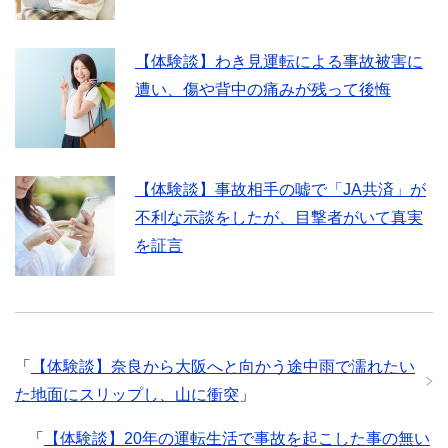
【体験談】わき見運転による事故被害に
遭い、傷や背中の痛みが残って後悔
【体験談】事故相手の嘘で「JA共済」が
不利な示談をしたが、目撃者がいて真実
を証言
「
【体験談】奈良から大阪へと向かう途中雨で濡れたい
た地面にスリップし、山に衝突
」
「
【体験談】20年の運転生活で事故を起こした事の無い