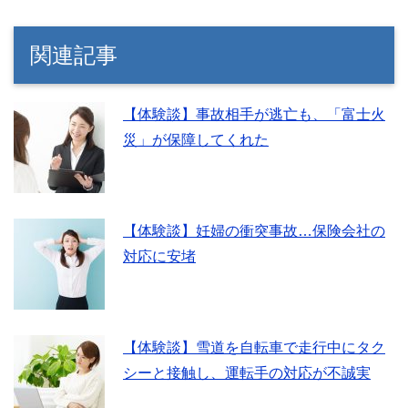
関連記事
【体験談】事故相手が逃亡も、「富士火
災」が保障してくれた
【体験談】妊婦の衝突事故…保険会社の
対応に安堵
【体験談】雪道を自転車で走行中にタク
シーと接触し、運転手の対応が不誠実