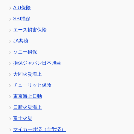
AIU保険
SBI損保
エース損害保険
JA共済
ソニー損保
損保ジャパン日本興亜
大同火災海上
チューリッヒ保険
東京海上日動
日新火災海上
富士火災
マイカー共済（全労済）