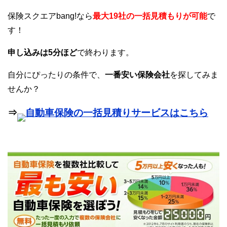
保険スクエアbang!なら
最大19社の一括見積もりが可能
で
す！
申し込みは5分ほど
で終わります。
自分にぴったりの条件で、
一番安い保険会社
を探してみま
せんか？
⇒
自動車保険の一括見積りサービスはこちら