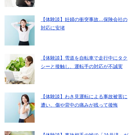
【体験談】妊婦の衝突事故…保険会社の
対応に安堵
【体験談】雪道を自転車で走行中にタク
シーと接触し、運転手の対応が不誠実
【体験談】わき見運転による事故被害に
遭い、傷や背中の痛みが残って後悔