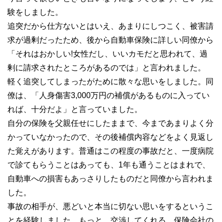
験をしました。
追突だから仕方ないとはいえ、あまりにしつこく、被害請
求が過剰だったため、後から自動車保険に詳しい同僚から
「それはおかしい!女性だし、いいカモだと思われて、過
剰に請求されたところがあるのでは」と言われました。
軽く追突してしまったがために散々な思いをしました。同
僚は、「人身傷害3,000万円の補償があるものに入ってい
れば、十分だよ」と言っていました。
自分の保険を父親任せにしたままで、今まであまりよく分
かっていなかったので、その後補償内容などをよく見返し
た覚えがあります。普通はこの程度の事故だと、一度病院
で診てもらうことはあっても、1年も通うことはまれで、
自動車への損害もあっさりしたものだと同僚から言われま
した。
事故の相手が、悪どいと本当に切ない思いをするというこ
とを経験しました。もっと、交渉してくれる、保険会社の