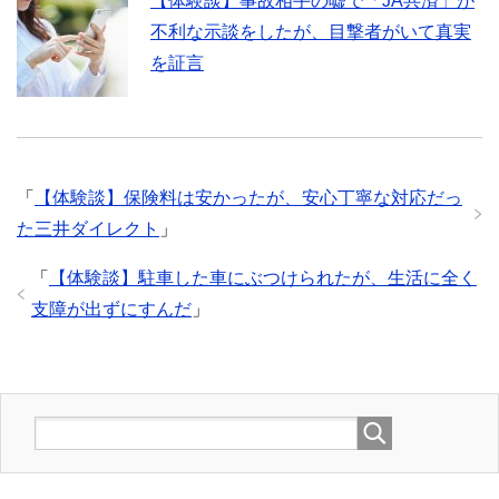
【体験談】事故相手の嘘で「JA共済」が
不利な示談をしたが、目撃者がいて真実
を証言
「
【体験談】保険料は安かったが、安心丁寧な対応だっ
た三井ダイレクト
」
「
【体験談】駐車した車にぶつけられたが、生活に全く
支障が出ずにすんだ
」