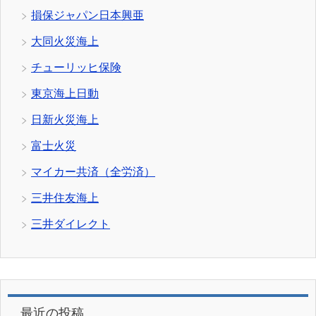
損保ジャパン日本興亜
大同火災海上
チューリッヒ保険
東京海上日動
日新火災海上
富士火災
マイカー共済（全労済）
三井住友海上
三井ダイレクト
最近の投稿