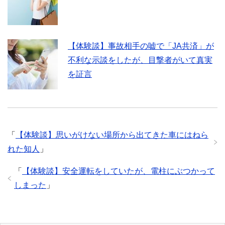
【体験談】事故相手の嘘で「JA共済」が
不利な示談をしたが、目撃者がいて真実
を証言
「
【体験談】思いがけない場所から出てきた車にはねら
れた知人
」
「
【体験談】安全運転をしていたが、電柱にぶつかって
しまった
」