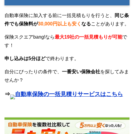
自動車保険に加入する前に一括見積もりを行うと、
同じ条
件でも保険料が
30,000円以上も安く
なる
ことがあります。
保険スクエアbang!なら
最大19社の一括見積もりが可能
で
す！
申し込みは5分ほど
で終わります。
自分にぴったりの条件で、
一番安い保険会社
を探してみま
せんか？
⇒
自動車保険の一括見積りサービスはこちら