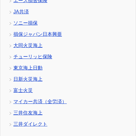
エース損害保険
JA共済
ソニー損保
損保ジャパン日本興亜
大同火災海上
チューリッヒ保険
東京海上日動
日新火災海上
富士火災
マイカー共済（全労済）
三井住友海上
三井ダイレクト