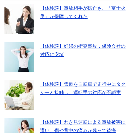
【体験談】事故相手が逃亡も、「富士火
災」が保障してくれた
【体験談】妊婦の衝突事故…保険会社の
対応に安堵
【体験談】雪道を自転車で走行中にタク
シーと接触し、運転手の対応が不誠実
【体験談】わき見運転による事故被害に
遭い、傷や背中の痛みが残って後悔