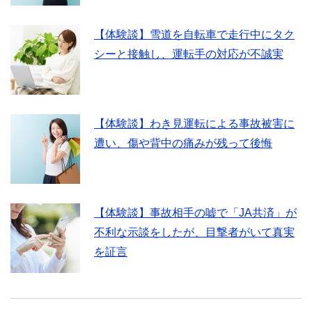
【体験談】雪道を自転車で走行中にタク
シーと接触し、運転手の対応が不誠実
【体験談】わき見運転による事故被害に
遭い、傷や背中の痛みが残って後悔
【体験談】事故相手の嘘で「JA共済」が
不利な示談をしたが、目撃者がいて真実
を証言