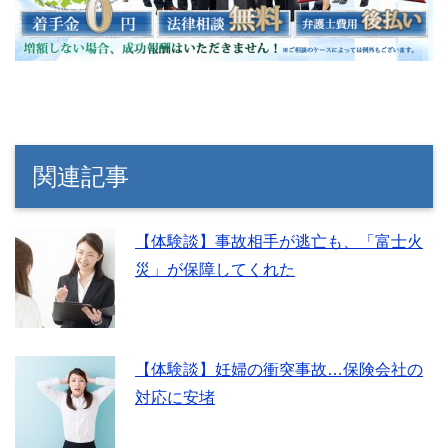
関連記事
【体験談】事故相手が逃亡も、「富士火
災」が保障してくれた
【体験談】妊婦の衝突事故…保険会社の
対応に安堵