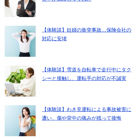
【体験談】妊婦の衝突事故…保険会社の
対応に安堵
【体験談】雪道を自転車で走行中にタク
シーと接触し、運転手の対応が不誠実
【体験談】わき見運転による事故被害に
遭い、傷や背中の痛みが残って後悔