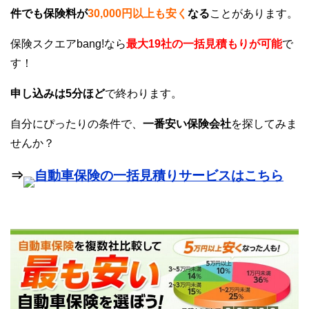
件でも保険料が
30,000円以上も安く
なる
ことがあります。
保険スクエアbang!なら
最大19社の一括見積もりが可能
で
す！
申し込みは5分ほど
で終わります。
自分にぴったりの条件で、
一番安い保険会社
を探してみま
せんか？
⇒
自動車保険の一括見積りサービスはこちら