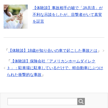
【体験談】事故相手の嘘で「JA共済」が
不利な示談をしたが、目撃者がいて真実
を証言
「
【体験談】18歳が知り合いの車で起こした事故とは
」
「
【体験談】保険会社「アメリカンホームダイレク
ト」：駐車場に駐車しているだけで、軽自動車にぶつけ
られた衝撃的な事故
」