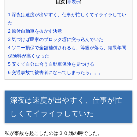
目次
[
非表示
]
1
深夜は速度が出やすく、仕事が忙しくてイライラしてい
た
2
原付自動車を抜かす決意
3
気づけば民家のブロック塀に突っ込んでいた
4
ソニー損保で全額補償されるも、等級が落ち、結果年間
保険料が高くなった
5
安くて自分に合う自動車保険を見つける
6
交通事故で被害者になってしまったら。。。
深夜は速度が出やすく、仕事が忙
しくてイライラしていた
私が事故を起こしたのは２０歳の時でした。