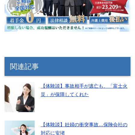
関連記事
【体験談】事故相手が逃亡も、「富士火
災」が保障してくれた
【体験談】妊婦の衝突事故…保険会社の
対応に安堵