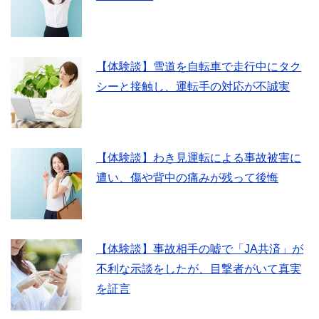
【体験談】雪道を自転車で走行中にタク
シーと接触し、運転手の対応が不誠実
【体験談】わき見運転による事故被害に
遭い、傷や背中の痛みが残って後悔
【体験談】事故相手の嘘で「JA共済」が
不利な示談をしたが、目撃者がいて真実
を証言