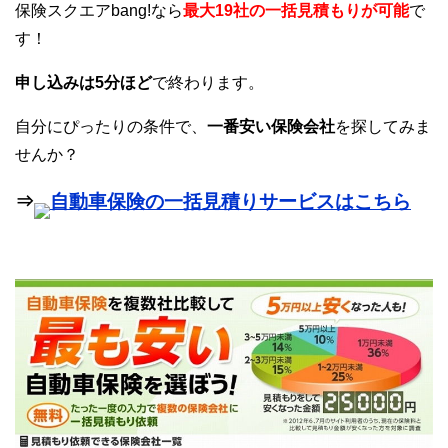
保険スクエアbang!なら
最大19社の一括見積もりが可能
で
す！
申し込みは5分ほど
で終わります。
自分にぴったりの条件で、
一番安い保険会社
を探してみま
せんか？
⇒
自動車保険の一括見積りサービスはこちら