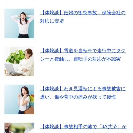
【体験談】妊婦の衝突事故…保険会社の
対応に安堵
【体験談】雪道を自転車で走行中にタク
シーと接触し、運転手の対応が不誠実
【体験談】わき見運転による事故被害に
遭い、傷や背中の痛みが残って後悔
【体験談】事故相手の嘘で「JA共済」が