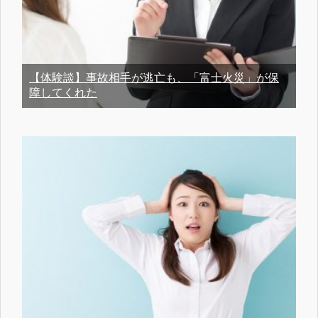
【体験談】事故相手が逃亡も、「富士火災」が保
障してくれた