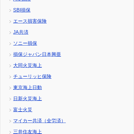
SBI損保
エース損害保険
JA共済
ソニー損保
損保ジャパン日本興亜
大同火災海上
チューリッヒ保険
東京海上日動
日新火災海上
富士火災
マイカー共済（全労済）
三井住友海上