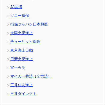
JA共済
ソニー損保
損保ジャパン日本興亜
大同火災海上
チューリッヒ保険
東京海上日動
日新火災海上
富士火災
マイカー共済（全労済）
三井住友海上
三井ダイレクト