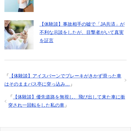
【体験談】事故相手の嘘で「JA共済」が
不利な示談をしたが、目撃者がいて真実
を証言
「
【体験談】アイスバーンでブレーキがきかず滑った車
はそのままバス亭に突っ込み…
」
「
【体験談】優先道路を無視し、飛び出して来た車に衝
突され一回転をした私の車
」