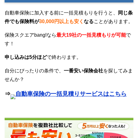
自動車保険に加入する前に一括見積もりを行うと、
同じ条
件でも保険料が
30,000円以上も安く
なる
ことがあります。
保険スクエアbang!なら
最大19社の一括見積もりが可能
で
す！
申し込みは5分ほど
で終わります。
自分にぴったりの条件で、
一番安い保険会社
を探してみま
せんか？
⇒
自動車保険の一括見積りサービスはこちら