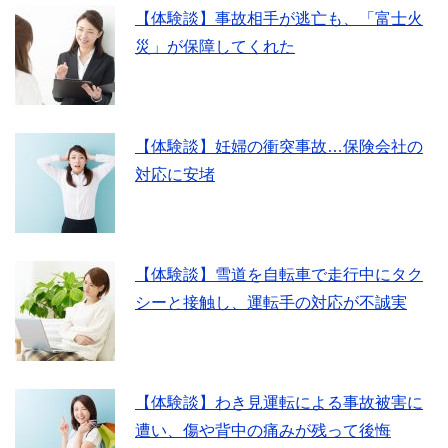
【体験談】事故相手が逃亡も、「富士火
災」が保障してくれた
【体験談】妊婦の衝突事故…保険会社の
対応に安堵
【体験談】雪道を自転車で走行中にタク
シーと接触し、運転手の対応が不誠実
【体験談】わき見運転による事故被害に
遭い、傷や背中の痛みが残って後悔