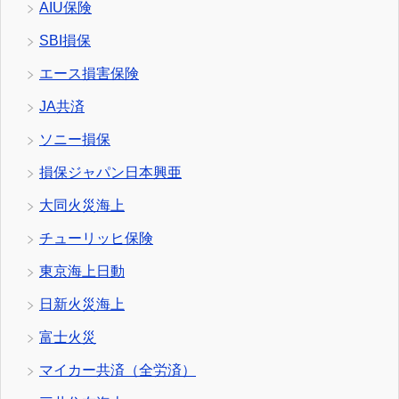
AIU保険
SBI損保
エース損害保険
JA共済
ソニー損保
損保ジャパン日本興亜
大同火災海上
チューリッヒ保険
東京海上日動
日新火災海上
富士火災
マイカー共済（全労済）