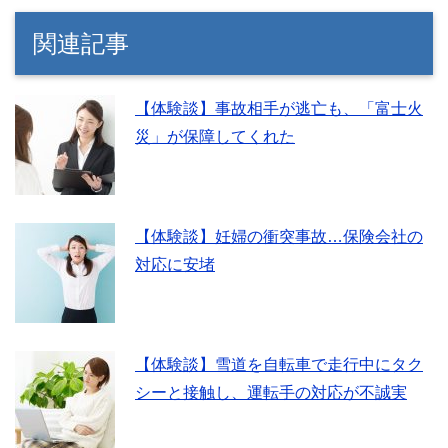
関連記事
【体験談】事故相手が逃亡も、「富士火
災」が保障してくれた
【体験談】妊婦の衝突事故…保険会社の
対応に安堵
【体験談】雪道を自転車で走行中にタク
シーと接触し、運転手の対応が不誠実