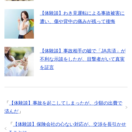
【体験談】わき見運転による事故被害に
遭い、傷や背中の痛みが残って後悔
【体験談】事故相手の嘘で「JA共済」が
不利な示談をしたが、目撃者がいて真実
を証言
「
【体験談】事故を起こしてしまったが、少額の出費で
済んだ
」
「
【体験談】保険会社の心ない対応が、交渉を長引かせ