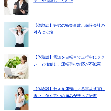
災」が保障してくれた
【体験談】妊婦の衝突事故…保険会社の
対応に安堵
【体験談】雪道を自転車で走行中にタク
シーと接触し、運転手の対応が不誠実
【体験談】わき見運転による事故被害に
遭い、傷や背中の痛みが残って後悔