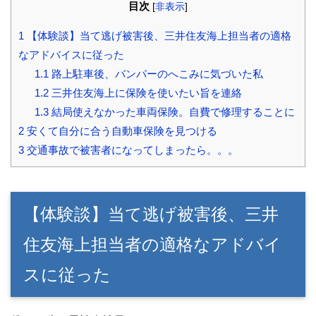
目次
[
非表示
]
1
【体験談】当て逃げ被害後、三井住友海上担当者の適格
なアドバイスに従った
1.1
路上駐車後、バンパーのへこみに気づいた私
1.2
三井住友海上に保険を使いたい旨を連絡
1.3
結局使えなかった車両保険。自費で修理することに
2
安くて自分に合う自動車保険を見つける
3
交通事故で被害者になってしまったら。。。
【体験談】当て逃げ被害後、三井
住友海上担当者の適格なアドバイ
スに従った