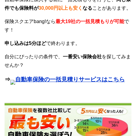
件でも保険料が
30,000円以上も安く
なる
ことがあります。
保険スクエアbang!なら
最大19社の一括見積もりが可能
で
す！
申し込みは5分ほど
で終わります。
自分にぴったりの条件で、
一番安い保険会社
を探してみま
せんか？
⇒
自動車保険の一括見積りサービスはこちら