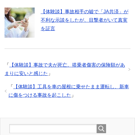
【体験談】事故相手の嘘で「JA共済」が
不利な示談をしたが、目撃者がいて真実
を証言
「
【体験談】事故で夫が死亡。搭乗者傷害の保険額があ
まりに安いと感じた
」
「
【体験談】工具を車の屋根に乗せたまま運転し、新車
に傷をつける事故を起こした
」