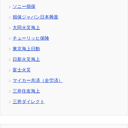
ソニー損保
損保ジャパン日本興亜
大同火災海上
チューリッヒ保険
東京海上日動
日新火災海上
富士火災
マイカー共済（全労済）
三井住友海上
三井ダイレクト