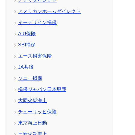
アクサダイレクト
アメリカンホームダイレクト
イーデザイン損保
AIU保険
SBI損保
エース損害保険
JA共済
ソニー損保
損保ジャパン日本興亜
大同火災海上
チューリッヒ保険
東京海上日動
日新火災海上