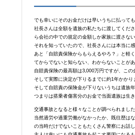
でも幸いにそのお金だけは早いうちに払って
社長さんは全額を遺族の私たちに渡してくだ
ら会社の中での規定の金額しか家族に渡さな
それを知っていたので、社長さんには本当に
あと「自賠責保険からもらえるやろ？」と軽
てからでないと知らない、わからないことが
自賠責保険の最高額は3,000万円ですが、こ
そして実際に決定が下りるまでに約1年かかり
そして自賠責の保険金が下りないうちは遺族
つまりは搭乗者傷害分のお金で当面遺族は生
交通事故となると様々なことが調べられまし
当然過労や過重労働がなかったか、既往歴は
の当時だけでないこともたくさん警察にお話
主人は幸いにも交通事故を起こす要因になる