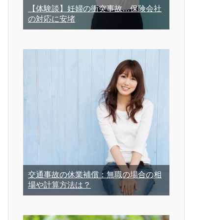
【体験談】妊婦の衝突事故…保険会社
の対応に安堵
交通事故の休業補償：無職の場合の相
場や計算方法は？