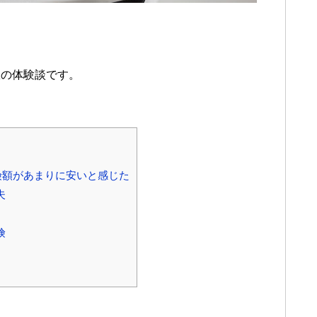
故の体験談です。
険額があまりに安いと感じた
夫
険