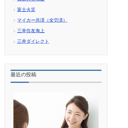
富士火災
マイカー共済（全労済）
三井住友海上
三井ダイレクト
最近の投稿