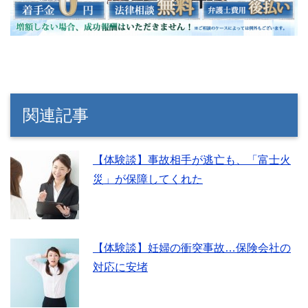
関連記事
【体験談】事故相手が逃亡も、「富士火
災」が保障してくれた
【体験談】妊婦の衝突事故…保険会社の
対応に安堵