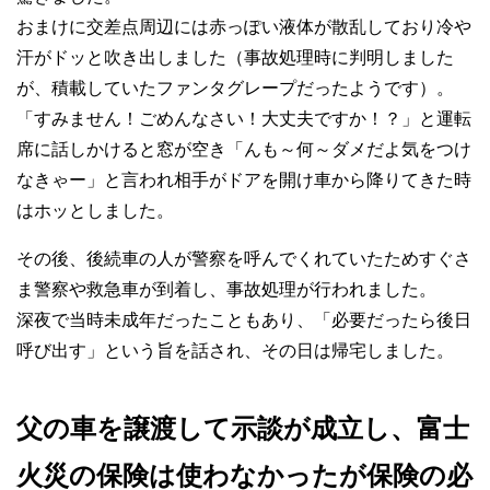
おまけに交差点周辺には赤っぽい液体が散乱しており冷や
汗がドッと吹き出しました（事故処理時に判明しました
が、積載していたファンタグレープだったようです）。
「すみません！ごめんなさい！大丈夫ですか！？」と運転
席に話しかけると窓が空き「んも～何～ダメだよ気をつけ
なきゃー」と言われ相手がドアを開け車から降りてきた時
はホッとしました。
その後、後続車の人が警察を呼んでくれていたためすぐさ
ま警察や救急車が到着し、事故処理が行われました。
深夜で当時未成年だったこともあり、「必要だったら後日
呼び出す」という旨を話され、その日は帰宅しました。
父の車を譲渡して示談が成立し、富士
火災の保険は使わなかったが保険の必