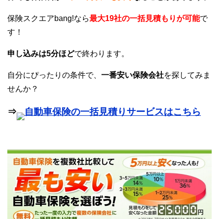
保険スクエアbang!なら
最大19社の一括見積もりが可能
で
す！
申し込みは5分ほど
で終わります。
自分にぴったりの条件で、
一番安い保険会社
を探してみま
せんか？
⇒
自動車保険の一括見積りサービスはこちら