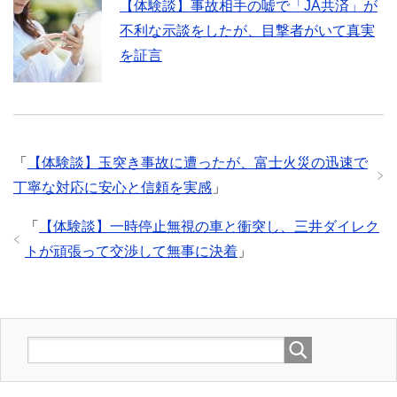
【体験談】事故相手の嘘で「JA共済」が
不利な示談をしたが、目撃者がいて真実
を証言
「
【体験談】玉突き事故に遭ったが、富士火災の迅速で
丁寧な対応に安心と信頼を実感
」
「
【体験談】一時停止無視の車と衝突し、三井ダイレク
トが頑張って交渉して無事に決着
」