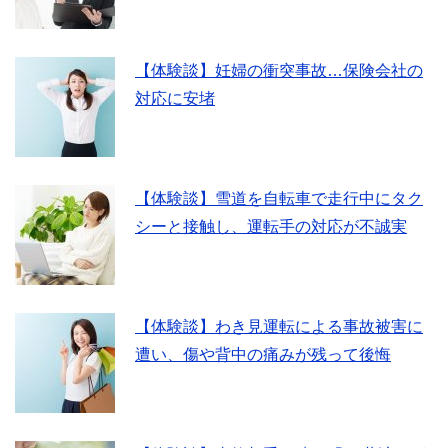
【体験談】妊婦の衝突事故…保険会社の
対応に安堵
【体験談】雪道を自転車で走行中にタク
シーと接触し、運転手の対応が不誠実
【体験談】わき見運転による事故被害に
遭い、傷や背中の痛みが残って後悔