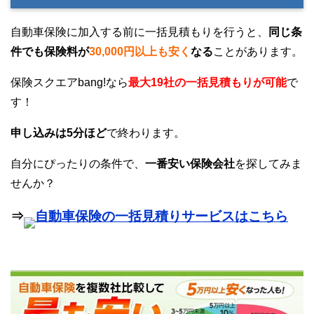
自動車保険に加入する前に一括見積もりを行うと、
同じ条
件でも保険料が
30,000円以上も安く
なる
ことがあります。
保険スクエアbang!なら
最大19社の一括見積もりが可能
で
す！
申し込みは5分ほど
で終わります。
自分にぴったりの条件で、
一番安い保険会社
を探してみま
せんか？
⇒
自動車保険の一括見積りサービスはこちら