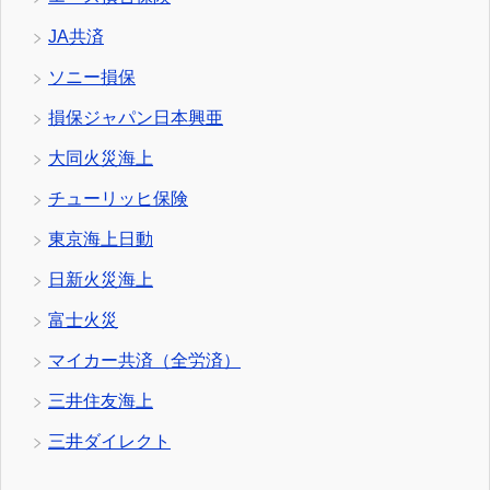
JA共済
ソニー損保
損保ジャパン日本興亜
大同火災海上
チューリッヒ保険
東京海上日動
日新火災海上
富士火災
マイカー共済（全労済）
三井住友海上
三井ダイレクト