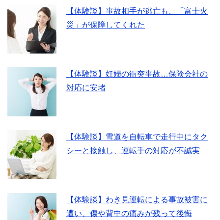
【体験談】事故相手が逃亡も、「富士火
災」が保障してくれた
【体験談】妊婦の衝突事故…保険会社の
対応に安堵
【体験談】雪道を自転車で走行中にタク
シーと接触し、運転手の対応が不誠実
【体験談】わき見運転による事故被害に
遭い、傷や背中の痛みが残って後悔