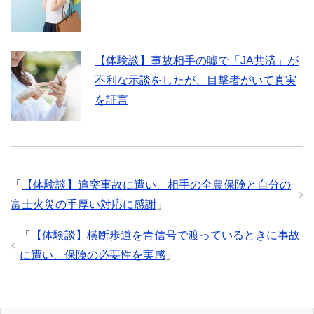
【体験談】事故相手の嘘で「JA共済」が
不利な示談をしたが、目撃者がいて真実
を証言
「
【体験談】追突事故に遭い、相手の全農保険と自分の
富士火災の手厚い対応に感謝
」
「
【体験談】横断歩道を青信号で渡っているときに事故
に遭い、保険の必要性を実感
」