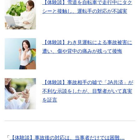
【体験談】雪道を自転車で走行中にタク
シーと接触し、運転手の対応が不誠実
【体験談】わき見運転による事故被害に
遭い、傷や背中の痛みが残って後悔
【体験談】事故相手の嘘で「JA共済」が
不利な示談をしたが、目撃者がいて真実
を証言
「
【体験談】事故後の対応は、当事者だけでは困難…