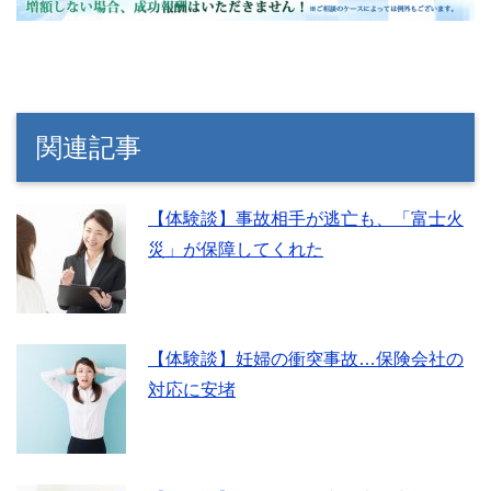
関連記事
【体験談】事故相手が逃亡も、「富士火
災」が保障してくれた
【体験談】妊婦の衝突事故…保険会社の
対応に安堵